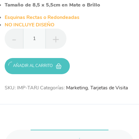
Tamaño de 8,5 x 5,5cm en Mate o Brillo
Esquinas Rectas o Redondeadas
NO INCLUYE DISEÑO
Impresión
Tarjeta
de
Visita
cantidad
AÑADIR AL CARRITO
SKU:
IMP-TARJ
Categorías:
Marketing
,
Tarjetas de Visita