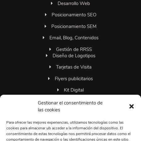
Desarrollo Web
Posicionamiento SEO
Posicionamiento SEM
Email, Blog, Contenidos
Gestión de RRSS
Diseño de Logotipos
Tarjetas de Visita
Flyers publicitarios
Kit Digital
Familia 306grados
Gestionar el consentimiento de
las cookies
Para ofrecer las mejores experiencias, utilizamos tecnologías como las
+34663374495
cookies para almacenar y/o acceder a la información del dispositivo. El
consentimiento de estas tecnologías nos permitirá procesar datos como el
Lun-Vie 09:00 a 20:00
comportamiento de navegación o las identificaciones únicas en este sitio.