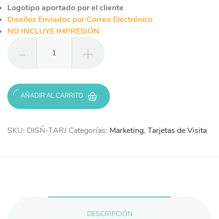
Logotipo aportado por el cliente
Diseños Enviados por Correo Electrónico
NO INCLUYE IMPRESIÓN
Diseño
Tarjeta
de
Visita
cantidad
AÑADIR AL CARRITO
SKU:
DISÑ-TARJ
Categorías:
Marketing
,
Tarjetas de Visita
DESCRIPCIÓN