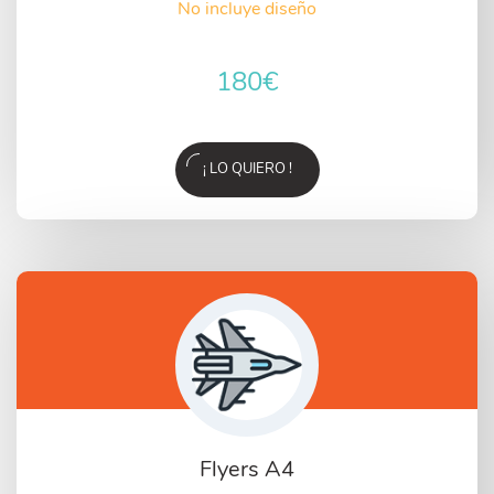
No incluye diseño
180
€
¡ LO QUIERO !
Flyers A4