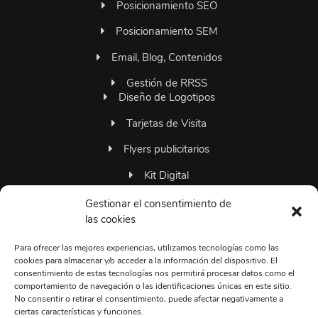
Posicionamiento SEO
Posicionamiento SEM
Email, Blog, Contenidos
Gestión de RRSS
Diseño de Logotipos
Tarjetas de Visita
Flyers publicitarios
Kit Digital
Familia 306grados
Gestionar el consentimiento de
las cookies
Para ofrecer las mejores experiencias, utilizamos tecnologías como las
+34663374495
cookies para almacenar y/o acceder a la información del dispositivo. El
consentimiento de estas tecnologías nos permitirá procesar datos como el
Lun-Vie 09:00 a 20:00
comportamiento de navegación o las identificaciones únicas en este sitio.
No consentir o retirar el consentimiento, puede afectar negativamente a
info@306grados.com
ciertas características y funciones.