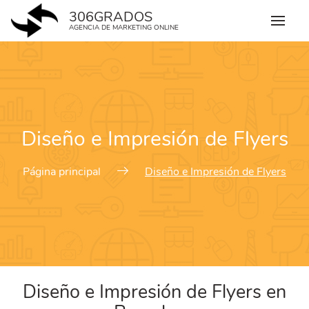
Skip
306GRADOS
to
AGENCIA DE MARKETING ONLINE
content
Diseño e Impresión de Flyers
Página principal
Diseño e Impresión de Flyers
Diseño e Impresión de Flyers en