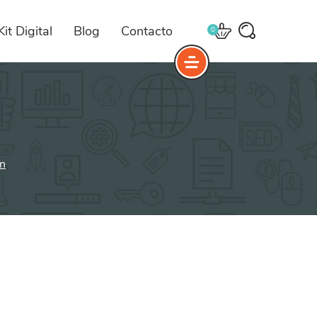
Kit Digital
Blog
Contacto
0
l
rvicio
En 306grados
al
ayudamos a que tu
ín
negocio tenga la imagen
que buscas y consiga
los resultados que
necesitas.
¡Te ayudamos a dar el
giro!