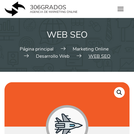
Skip
306GRADOS
to
AGENCIA DE MARKETING ONLINE
content
WEB SEO
Página principal
Marketing Online
Desarrollo Web
WEB SEO