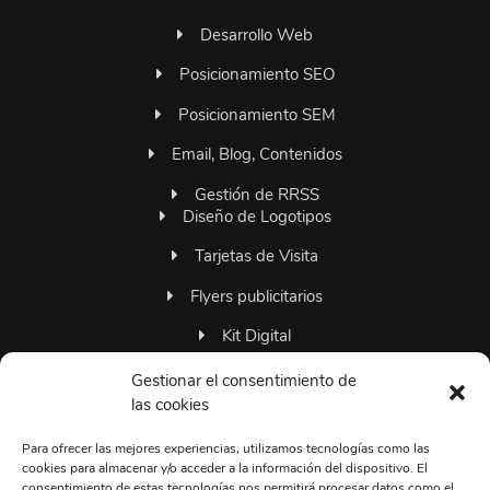
Desarrollo Web
Posicionamiento SEO
Posicionamiento SEM
Email, Blog, Contenidos
Gestión de RRSS
Diseño de Logotipos
Tarjetas de Visita
Flyers publicitarios
Kit Digital
Familia 306grados
Gestionar el consentimiento de
las cookies
Para ofrecer las mejores experiencias, utilizamos tecnologías como las
+34663374495
cookies para almacenar y/o acceder a la información del dispositivo. El
consentimiento de estas tecnologías nos permitirá procesar datos como el