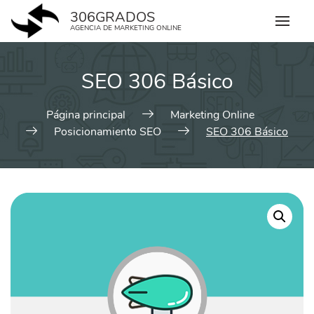
Skip
306GRADOS
to
AGENCIA DE MARKETING ONLINE
content
SEO 306 Básico
Página principal
Marketing Online
Posicionamiento SEO
SEO 306 Básico