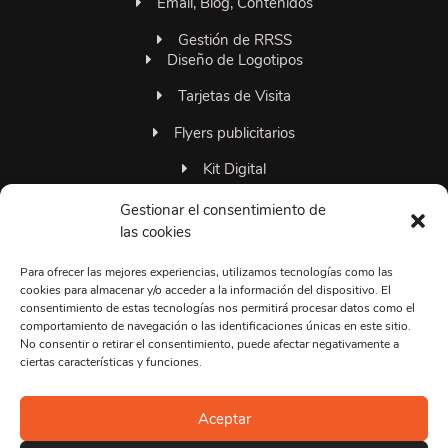
Email, Blog, Contenidos
Gestión de RRSS
Diseño de Logotipos
Tarjetas de Visita
Flyers publicitarios
Kit Digital
Familia 306grados
Gestionar el consentimiento de
las cookies
Para ofrecer las mejores experiencias, utilizamos tecnologías como las
+34663374495
cookies para almacenar y/o acceder a la información del dispositivo. El
consentimiento de estas tecnologías nos permitirá procesar datos como el
Lun-Vie 09:00 a 20:00
comportamiento de navegación o las identificaciones únicas en este sitio.
No consentir o retirar el consentimiento, puede afectar negativamente a
info@306grados.com
ciertas características y funciones.
Dudas y Soporte
Aceptar
Barcelona, España