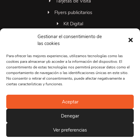
Tarjetas de Visita
Flyers publicitarios
Kit Digital
Familia 306grados
Gestionar el consentimiento de
las cookies
Para ofrecer las mejores experiencias, utilizamos tecnologías como las
+34663374495
cookies para almacenar y/o acceder a la información del dispositivo. El
consentimiento de estas tecnologías nos permitirá procesar datos como el
Lun-Vie 09:00 a 20:00
comportamiento de navegación o las identificaciones únicas en este sitio.
No consentir o retirar el consentimiento, puede afectar negativamente a
info@306grados.com
ciertas características y funciones.
Dudas y Soporte
Aceptar
Barcelona, España
Sant Andreu de la Barca
Denegar
Ver preferencias
© Copyright 2026 ® 306grados - Todos los derechos