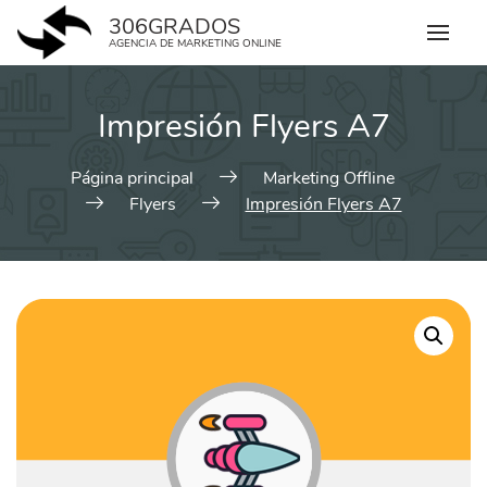
Skip
306GRADOS
to
AGENCIA DE MARKETING ONLINE
content
Impresión Flyers A7
Página principal
Marketing Offline
Flyers
Impresión Flyers A7