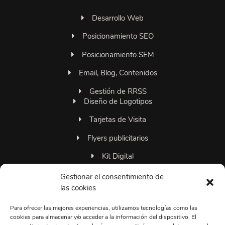
Desarrollo Web
Posicionamiento SEO
Posicionamiento SEM
Email, Blog, Contenidos
Gestión de RRSS
Diseño de Logotipos
Tarjetas de Visita
Flyers publicitarios
Kit Digital
Familia 306grados
Gestionar el consentimiento de
las cookies
Para ofrecer las mejores experiencias, utilizamos tecnologías como las
+34663374495
cookies para almacenar y/o acceder a la información del dispositivo. El